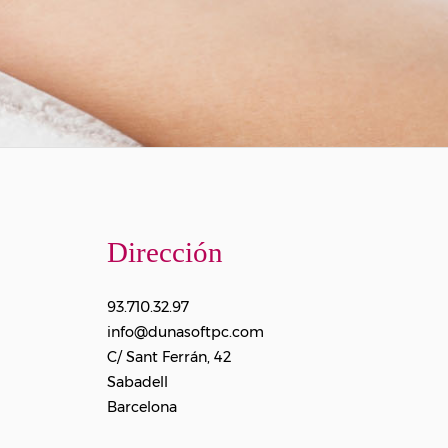
Dirección
93.710.32.97
info@dunasoftpc.com
C/ Sant Ferrán, 42
Sabadell
Barcelona