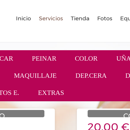
Inicio
Servicios
Tienda
Fotos
Equ
ECAR
PEINAR
COLOR
UÑ
MAQUILLAJE
DEP.CERA
D
OS E.
EXTRAS
TO
C
20.00 €