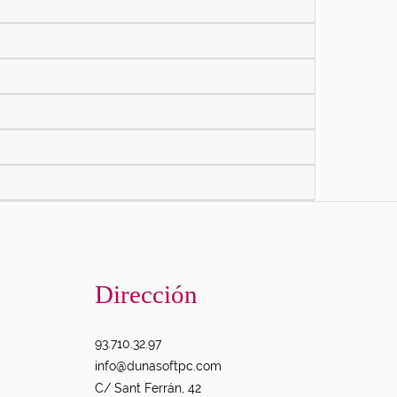
Dirección
93.710.32.97
info@dunasoftpc.com
C/ Sant Ferrán, 42